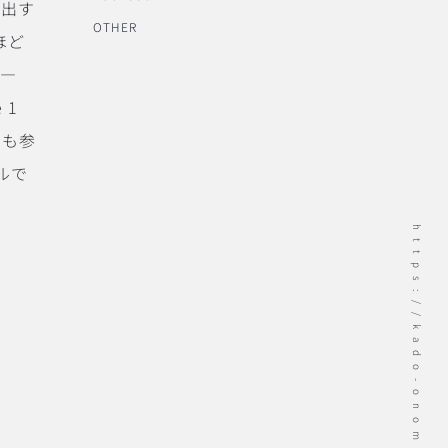
み出す
OTHER
ほど
l―
 1
でも参
ルで
https://kado-onomichi.jp