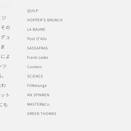
QUILP
とジ
HOPPER’S BRUNCH
、その
LA BAUME
ーデュ
Post O’Alls
いま
SASSAFRAS
いによ
Frank Leder
ャツ
Conkers
着。
SCiENCE
思わ
FilMelange
ェット
AN SPINNEN
にも
MASTER&Co.
GREEN THOMAS