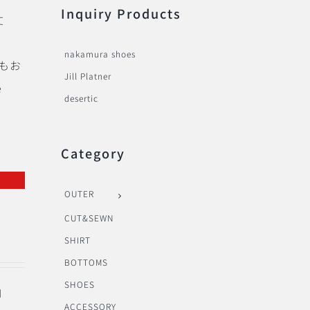
Inquiry Products
丈
nakamura shoes
でもお
Jill Platner
e
desertic
Category
OUTER
CUT&SEWN
SHIRT
BOTTOMS
SHOES
I
ACCESSORY