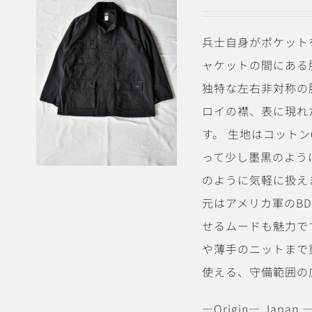
兵士自身がポケット
ャケットの間にある服へ
独特な左右非対称の
ロイの襟、表に現れ
す。
生地はコットン
って少し墨黒のよう
のように気軽に扱え
元はアメリカ軍のB
せるムードも魅力で
や薄手のニットまで
使える、守備範囲の
―Origin― Japan ―