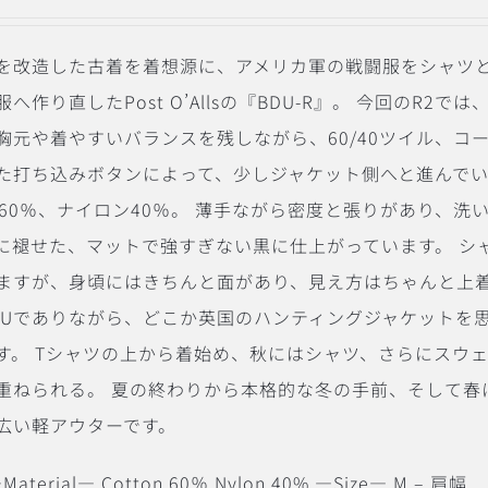
を改造した古着を着想源に、アメリカ軍の戦闘服をシャツ
作り直したPost O’Allsの『BDU-R』。
今回のR2では
胸元や着やすいバランスを残しながら、60/40ツイル、コ
た打ち込みボタンによって、少しジャケット側へと進んで
60％、ナイロン40％。
薄手ながら密度と張りがあり、洗
に褪せた、マットで強すぎない黒に仕上がっています。
シ
ますが、身頃にはきちんと面があり、見え方はちゃんと上
DUでありながら、どこか英国のハンティングジャケットを
す。
Tシャツの上から着始め、秋にはシャツ、さらにスウ
重ねられる。
夏の終わりから本格的な冬の手前、そして春
広い軽アウターです。
Material― Cotton 60％ Nylon 40% ―Size― M – 肩幅