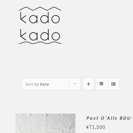
Skip
to
content
Sort by
Date
Post O’Alls BDU-
¥
71,500