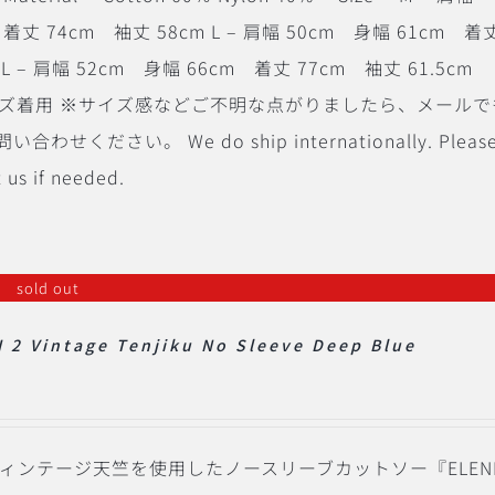
着丈 74cm 袖丈 58cm L – 肩幅 50cm 身幅 61cm 着
XL – 肩幅 52cm 身幅 66cm 着丈 77cm 袖丈 61.5cm
 Mサイズ着用 ※サイズ感などご不明な点がりましたら、メール
ください。 We do ship internationally. Pleas
t us if needed.
sold out
I 2 Vintage Tenjiku No Sleeve Deep Blue
番のヴィンテージ天竺を使用したノースリーブカットソー『ELEN