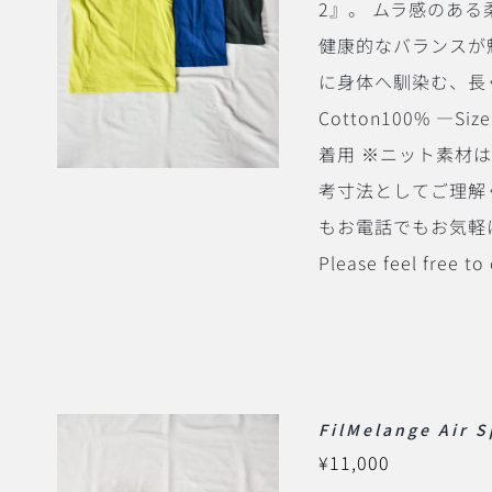
2』。 ムラ感のあ
健康的なバランスが
に身体へ馴染む、長
Cotton100% ―Siz
着用 ※ニット素材
考寸法としてご理解
もお電話でもお気軽にお問い
Please feel free to
FilMelange Air S
¥
11,000