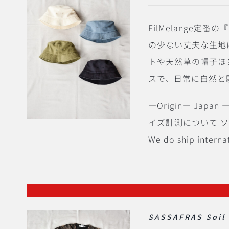
FilMelange
の少ない丈夫な生地
トや天然草の帽子ほ
スで、日常に自然と
―Origin― Japan ―
イズ計測について 
We do ship internat
SASSAFRAS Soil 