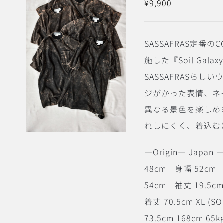
¥
9,900
SASSAFRAS定番のC
施した『Soil Ga
SASSAFRASら
ジがかった表情、ネ
異なる景色を楽しめま
れしにくく、着込む
―Origin― Japan ―
48cm 身幅 52cm 
54cm 袖丈 19.5c
着丈 70.5cm XL (
73.5cm 168c