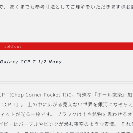
で、 あくまでも参考寸法としてご理解をいただきます様お
sold out
Galaxy CCP T 1/2 Navy
CP T(Chop Corner Pocket T)に、特殊な『ボール抜染』
laxy CCP T』。 土の中に広がる見えない世界を銀河になぞら
しいウィットが光る一枚です。 ブラックは土や鉱物を思わせる
イビーはパープルやピンクが滲む夜空のような表情。 それ