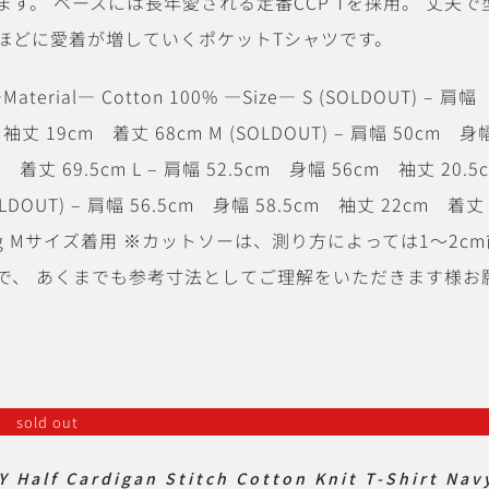
す。 ベースには長年愛される定番CCP Tを採用。
丈夫で
ほどに愛着が増していくポケットTシャツです。
Material― Cotton 100% ―Size― S (SOLDOUT) – 肩幅
袖丈 19cm 着丈 68cm M (SOLDOUT) – 肩幅 50cm 身
m 着丈 69.5cm L – 肩幅 52.5cm 身幅 56cm 袖丈 20.
SOLDOUT) – 肩幅 56.5cm 身幅 58.5cm 袖丈 22cm 着丈
m 65kg Mサイズ着用 ※カットソーは、測り方によっては1〜2c
で、 あくまでも参考寸法としてご理解をいただきます様お
sold out
 Half Cardigan Stitch Cotton Knit T-Shirt Nav