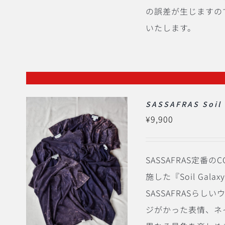
の誤差が生じますの
いたします。
SASSAFRAS Soil 
¥
9,900
SASSAFRAS定番のC
施した『Soil Ga
SASSAFRASら
ジがかった表情、ネ