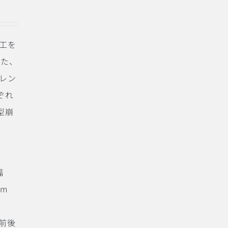
加工を
えた、
オレン
ぞれ
型崩
幅
5cm
m前後