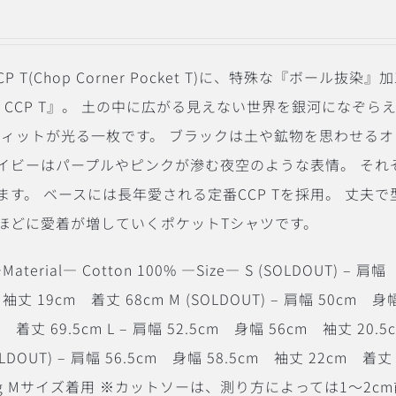
CP T(Chop Corner Pocket T)に、特殊な『ボール抜染』
laxy CCP T』。 土の中に広がる見えない世界を銀河になぞら
しいウィットが光る一枚です。 ブラックは土や鉱物を思わせる
イビーはパープルやピンクが滲む夜空のような表情。 それ
す。 ベースには長年愛される定番CCP Tを採用。
丈夫で
ほどに愛着が増していくポケットTシャツです。
Material― Cotton 100% ―Size― S (SOLDOUT) – 肩幅
袖丈 19cm 着丈 68cm M (SOLDOUT) – 肩幅 50cm 身
m 着丈 69.5cm L – 肩幅 52.5cm 身幅 56cm 袖丈 20.
SOLDOUT) – 肩幅 56.5cm 身幅 58.5cm 袖丈 22cm 着丈
m 65kg Mサイズ着用 ※カットソーは、測り方によっては1〜2c