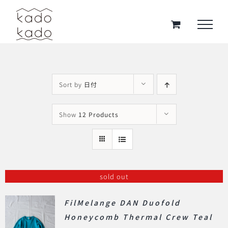
Skip
to
content
Sort by
日付
Show
12 Products
sold out
FilMelange DAN Duofold
Honeycomb Thermal Crew Teal