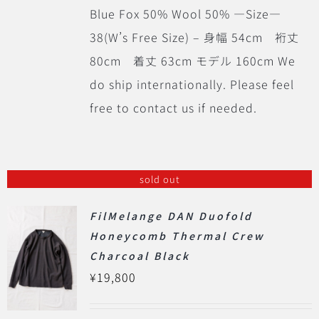
Blue Fox 50% Wool 50% ―Size―
38(W’s Free Size) – 身幅 54cm 裄丈
80cm 着丈 63cm モデル 160cm We
do ship internationally. Please feel
free to contact us if needed.
sold out
FilMelange DAN Duofold
Honeycomb Thermal Crew
Charcoal Black
¥
19,800