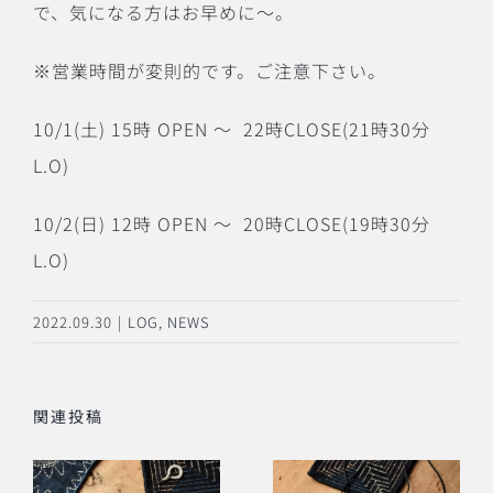
で、気になる方はお早めに〜。
※
営業時間が変則的です。ご注意下さい。
10/1(
土
) 15
時
OPEN
〜
22
時
CLOSE(21
時
30
分
L.O)
10/2(
日
) 12
時
OPEN
〜
20
時
CLOSE(19
時
30
分
L.O)
2022.09.30
|
LOG
,
NEWS
関連投稿