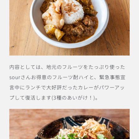
内容としては、地元のフルーツをたっぷり使った
sour
さんお得意のフルーツ酎ハイと、緊急事態宣
言中にランチで大好評だったカレーがパワーアッ
プして復活します
(3
種のあいがけ！
)
。