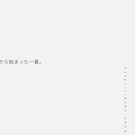
から始まった一着。
https://kado-onomichi.jp
。