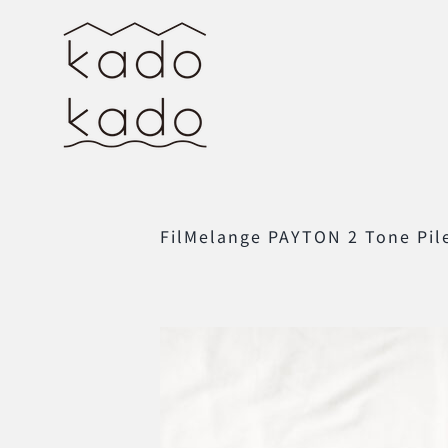
Skip
to
content
FilMelange PAYTON 2 Tone Pile