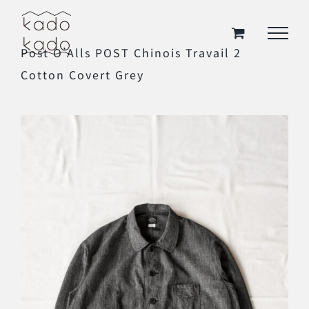
Skip
to
Post O’Alls POST Chinois Travail 2
content
Cotton Covert Grey