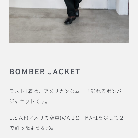
BOMBER JACKET
ラスト
1
着は、アメリカンなムード溢れるボンバー
ジャケットです。
U.S.A.F(
アメリカ空軍
)
の
A-1
と、
MA
ｰ
1
を足して２
で割ったような形。