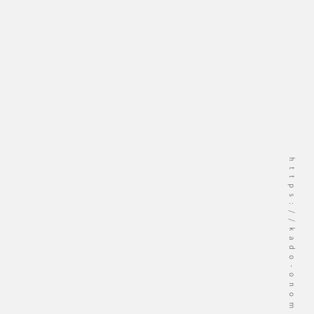
https://kado-onomichi.jp