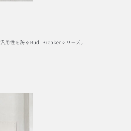
の汎用性を誇る
Bud
Breaker
シリーズ。
。