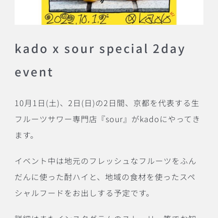
kado x sour special 2day
event
10
月
1
日
(
土
)
、
2
日
(
日
)
の
2
日間、京都を代表する生
フルーツサワー専門店『
sour
』が
kado
にやってき
ます。
イベント中は地元のフレッシュなフルーツをふん
だんに使った酎ハイと、地域の食材を使ったスペ
シャルフードをお出しする予定です。