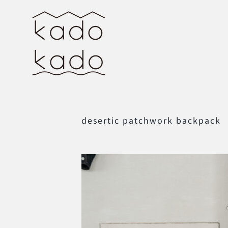
Skip
to
content
desertic patchwork backpack