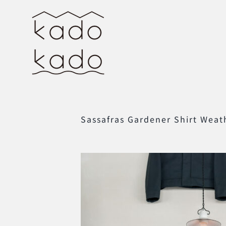
Skip
to
content
Sassafras Gardener Shirt Weat