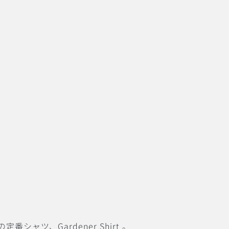
の定番シャツ、
Gardener Shirt
。