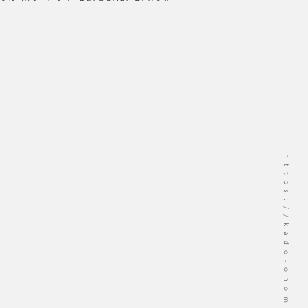
。
https://kado-onomichi.jp