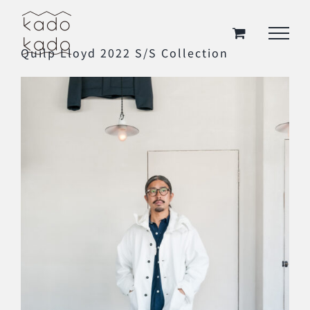
Skip
to
Quilp Lloyd 2022 S/S Collection
content