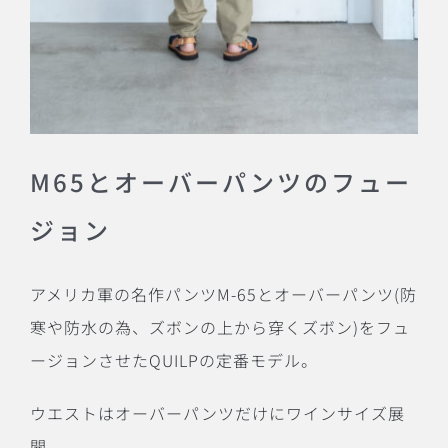
M65とオーバーパンツのフュー
ジョン
アメリカ軍の名作パンツ
M-65
とオーバーパンツ
(
防
寒や防水の為、ズボンの上から穿くズボン
)
をフュ
ージョンさせた
QUILP
の定番モデル。
ウエストはオーバーパンツだけにワインサイズ展
開。