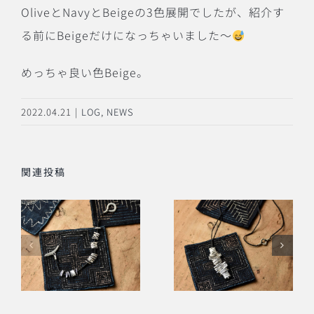
Olive
と
Navy
と
Beige
の
3
色展開でしたが、紹介す
る前に
Beige
だけになっちゃいました〜
めっちゃ良い色
Beige
。
2022.04.21
|
LOG
,
NEWS
関連投稿