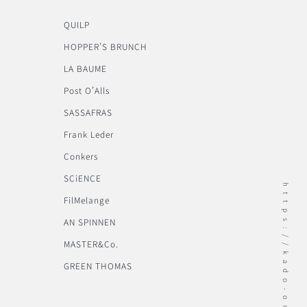
QUILP
HOPPER’S BRUNCH
LA BAUME
Post O’Alls
SASSAFRAS
Frank Leder
Conkers
SCiENCE
https://kado-onomichi.jp
FilMelange
AN SPINNEN
MASTER&Co.
GREEN THOMAS