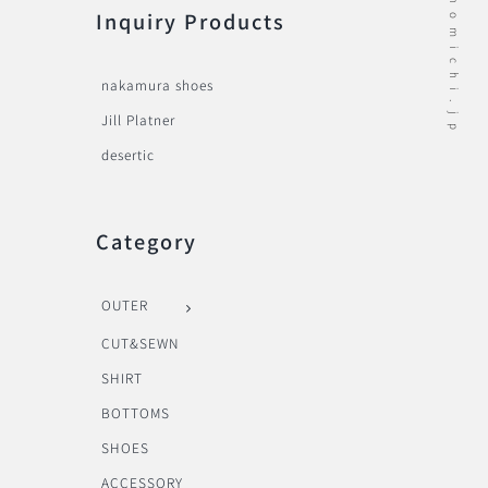
Inquiry Products
nakamura shoes
Jill Platner
desertic
Category
OUTER
CUT&SEWN
SHIRT
BOTTOMS
SHOES
ACCESSORY