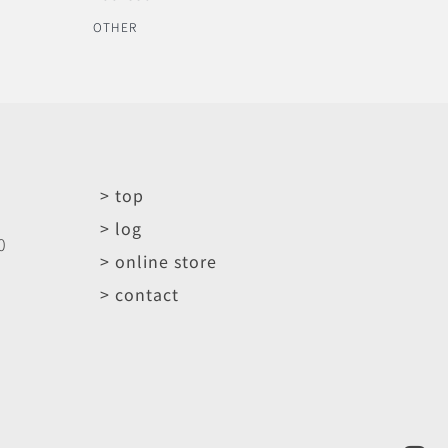
OTHER
> top
> log
0
> online store
> contact