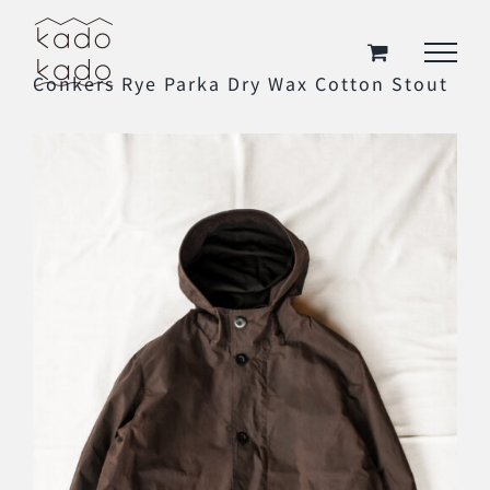
Skip
to
Conkers Rye Parka Dry Wax Cotton Stout
content