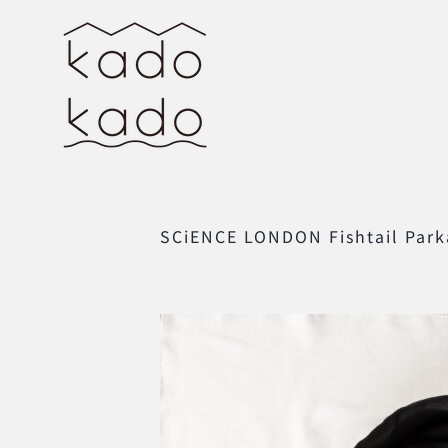
Skip
to
content
SCiENCE LONDON Fishtail Park