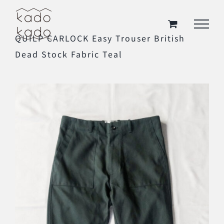
Skip
to
QUILP CARLOCK Easy Trouser British
content
Dead Stock Fabric Teal