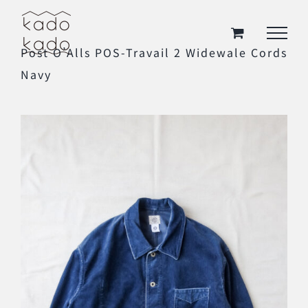
Skip
to
Post O’Alls POS-Travail 2 Widewale Cords
content
Navy