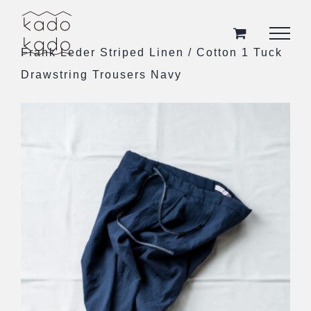
Skip
to
Frank Leder Striped Linen / Cotton 1 Tuck
content
Drawstring Trousers Navy