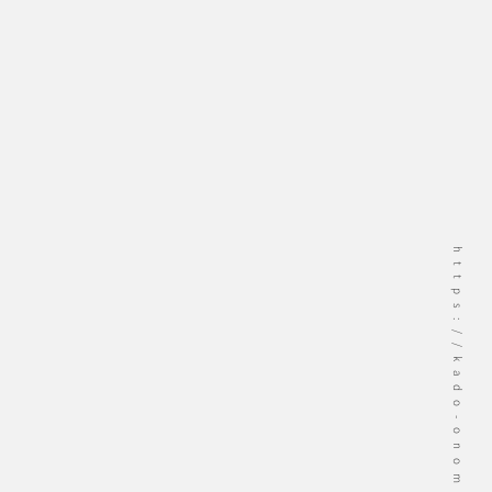
https://kado-onomichi.jp