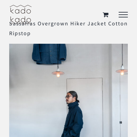
Skip
to
Sassafras Overgrown Hiker Jacket Cotton
content
Ripstop