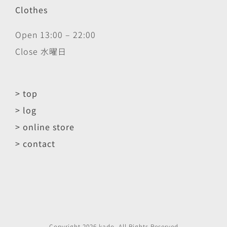
Clothes
Open 13:00 – 22:00
Close 水曜日
> top
> log
> online store
> contact
Copyright
2026
kado
. All Rights Reserved