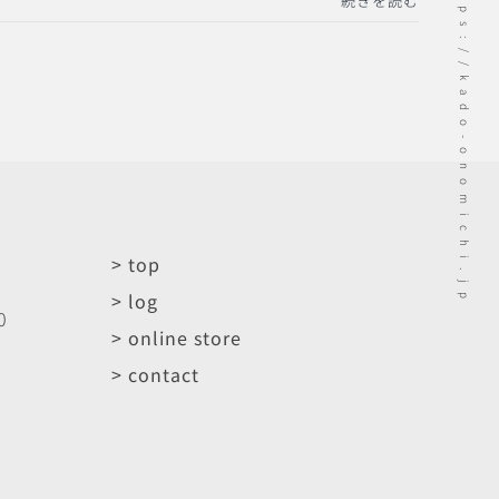
https://kado-onomichi.jp
続きを読む
> top
> log
0
> online store
> contact