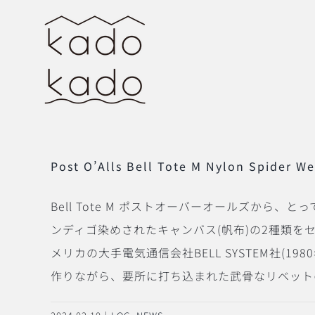
Skip
to
content
Post O’Alls Bell Tote M Nylon Spider W
Bell Tote M ポストオーバーオールズか
ンディゴ染めされたキャンバス(帆布)の2種類をセ
メリカの大手電気通信会社BELL SYSTEM社
作りながら、要所に打ち込まれた武骨なリベットの存