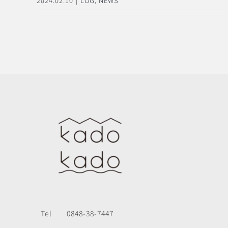
2024.02.10
|
LOG
,
NEWS
Tel
0848-38-7447