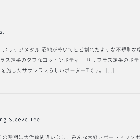
al
、スラッジメタル 沼地が乾いてヒビ割れたような不規則な
フラス定番のタフなコットンボディー ササフラス定番のボ
施したササフラスらしいボーダーTです。 [...]
ong Sleeve Tee
eeve Tee これからの時期に大活躍間違いなし、みんな大好きボ