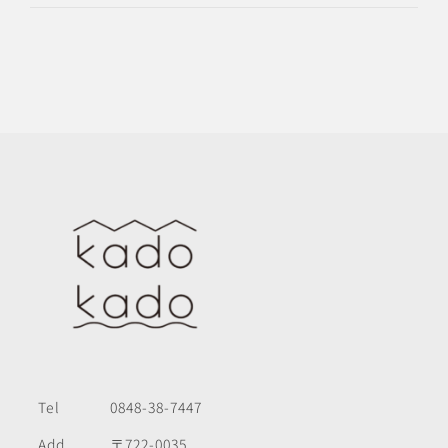
Tel
0848-38-7447
Add
〒722-0035