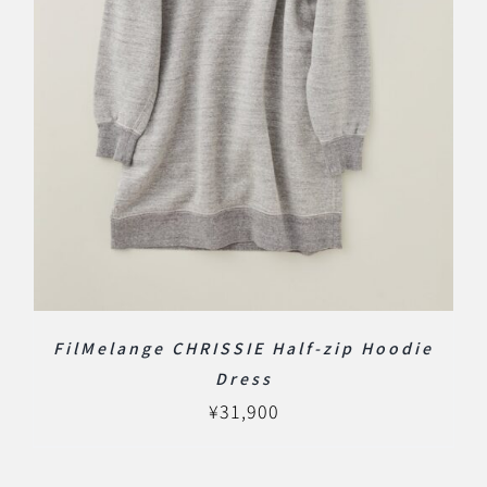
FilMelange CHRISSIE Half-zip Hoodie
Dress
¥
31,900