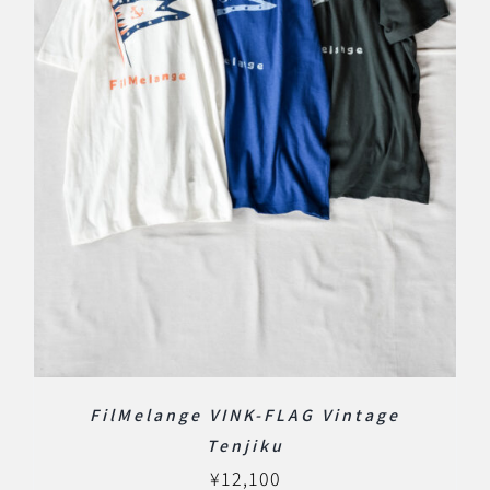
FilMelange VINK-FLAG Vintage
Tenjiku
¥
12,100