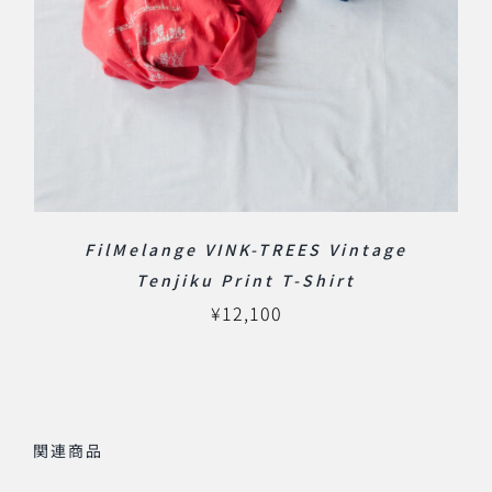
FilMelange VINK-TREES Vintage
Tenjiku Print T-Shirt
¥
12,100
関連商品