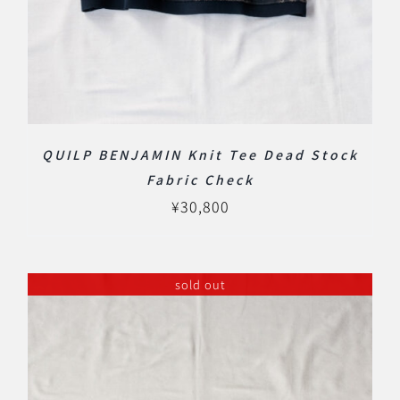
QUILP BENJAMIN Knit Tee Dead Stock
Fabric Check
¥
30,800
sold out