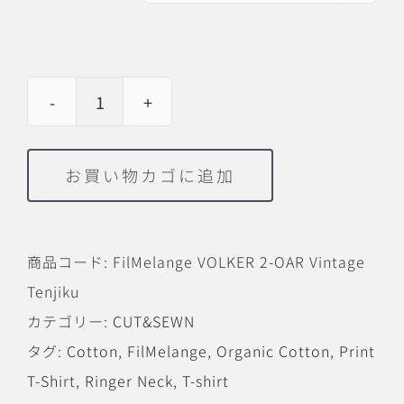
FilMelange
VOLKER
お買い物カゴに追加
2-
OAR
Vintage
商品コード:
FilMelange VOLKER 2-OAR Vintage
Tenjiku
Tenjiku
個
カテゴリー:
CUT&SEWN
タグ:
Cotton
,
FilMelange
,
Organic Cotton
,
Print
T-Shirt
,
Ringer Neck
,
T-shirt