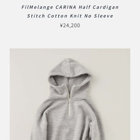
FilMelange CARINA Half Cardigan
Stitch Cotton Knit No Sleeve
¥
24,200