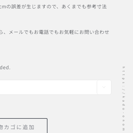
3cmの誤差が生じますので、あくまでも参考寸法
ら、メールでもお電話でもお気軽にお問い合わせ
eded.
https://kado-onomichi.jp

物カゴに追加