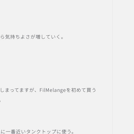
がら気持ちよさが増していく。
てますが、FilMelangeを初めて買う
。
素肌に一番近いタンクトップに使う。