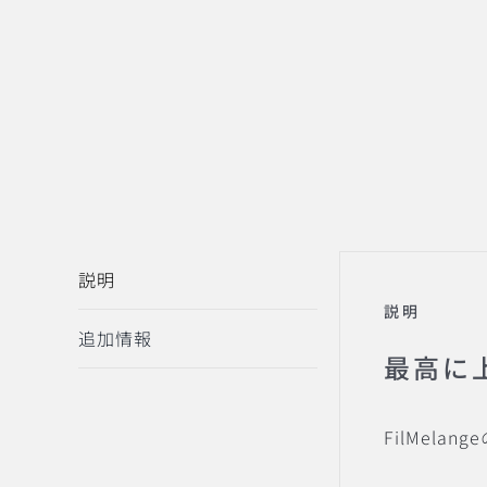
説明
説明
追加情報
最高に上
FilMel