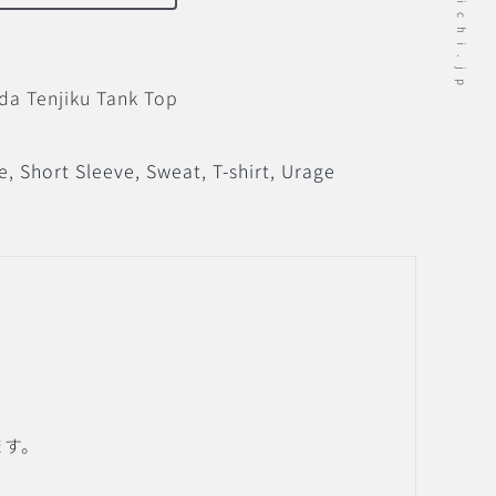
da Tenjiku Tank Top
e
,
Short Sleeve
,
Sweat
,
T-shirt
,
Urage
ます。