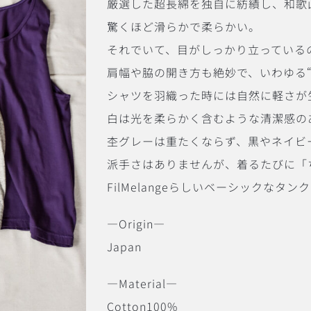
厳選した超長綿を独自に紡績し、和歌
驚くほど滑らかで柔らかい。
それでいて、目がしっかり立っている
肩幅や脇の開き方も絶妙で、いわゆる
シャツを羽織った時には自然に軽さが
白は光を柔らかく含むような清潔感の
杢グレーは重たくならず、黒やネイビ
派手さはありませんが、着るたびに「
FilMelangeらしいベーシックなタ
―Origin―
Japan
―Material―
Cotton100%