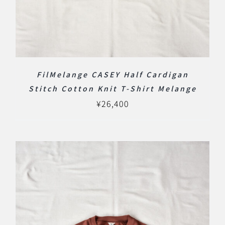
FilMelange CASEY Half Cardigan
Stitch Cotton Knit T-Shirt Melange
¥
26,400