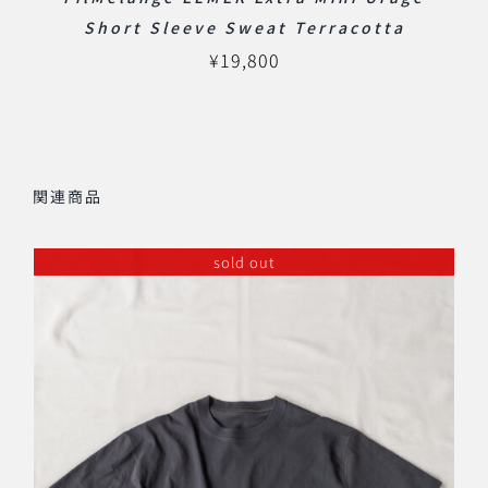
Short Sleeve Sweat Terracotta
¥
19,800
関連商品
sold out