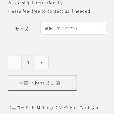
We do ship internationally.
Please feel free to contact us if needed.
サイズ

FilMelange
CASEY
お買い物カゴに追加
Half
Cardigan
Stitch
商品コード:
FilMelange CASEY Half Cardigan
Cotton