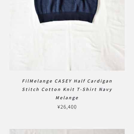
FilMelange CASEY Half Cardigan
Stitch Cotton Knit T-Shirt Navy
Melange
¥
26,400