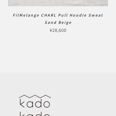
FilMelange CHARL Pull Hoodie Sweat
Sand Beige
¥
28,600