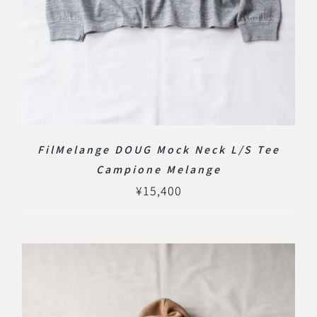
FilMelange DOUG Mock Neck L/S Tee
Campione Melange
¥
15,400