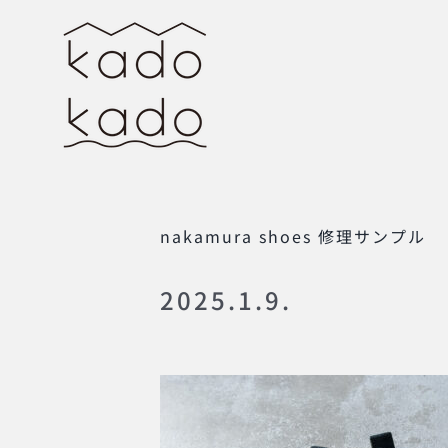
Skip
to
content
nakamura shoes 修理サンプル
2025.1.9.