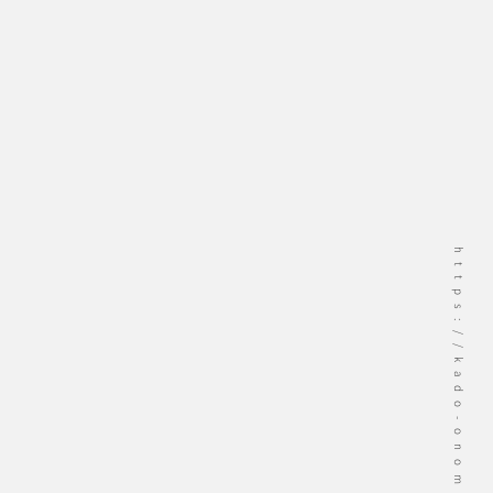
https://kado-onomichi.jp