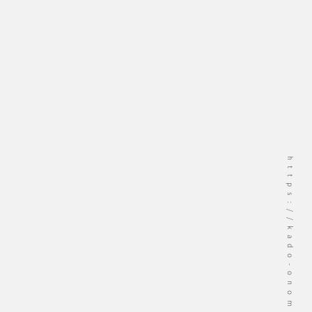
https://kado-onomichi.jp