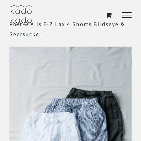
Skip
to
Post O’Alls E-Z Lax 4 Shorts Birdseye &
content
Seersucker