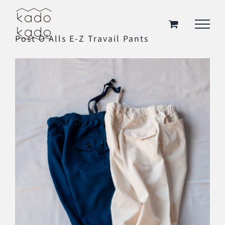
Skip
to
Post O’Alls E-Z Travail Pants
content