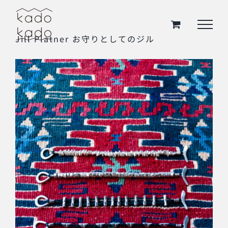
Skip
to
Jill Platner お守りとしてのジル
content