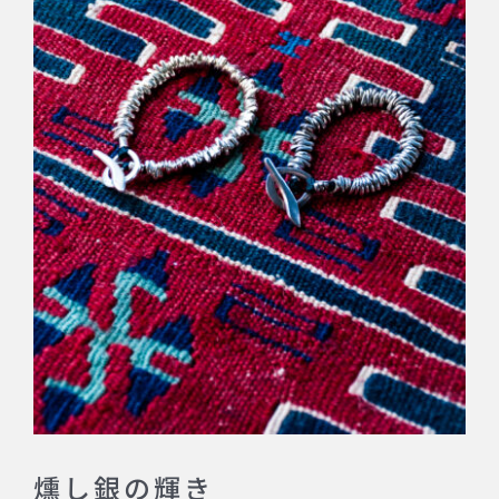
燻し銀の輝き