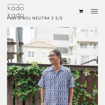
Skip
to
Post O’Alls NEUTRA 3 S/S
content