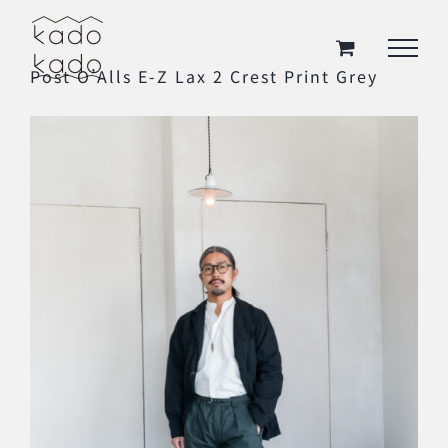
Skip
to
Post O’Alls E-Z Lax 2 Crest Print Grey
content