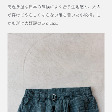
高温多湿な日本の気候によく合う生地感と、大人
が穿けてやらしくならない落ち着いた小紋柄。し
かも形は大好評の
E-Z Lax
。