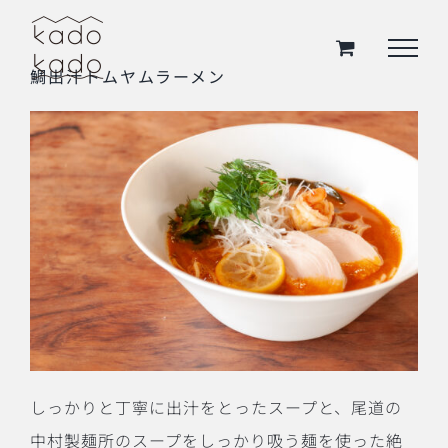
Skip
to
鯛出汁トムヤムラーメン
content
しっかりと丁寧に出汁をとったスープと、尾道の
中村製麺所のスープをしっかり吸う麺を使った絶