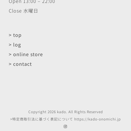
Open 13:00 – 22:00
Close 水曜日
> top
> log
> online store
> contact
Copyright
2026
kado
. All Rights Reserved
>特定商取引法に基づく表記について
https://kado-onomichi.jp