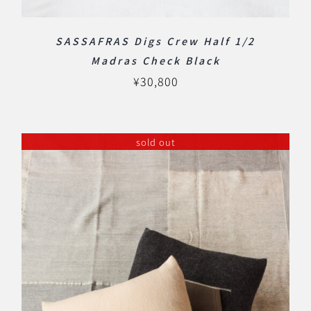
SASSAFRAS Digs Crew Half 1/2
Madras Check Black
¥
30,800
sold out