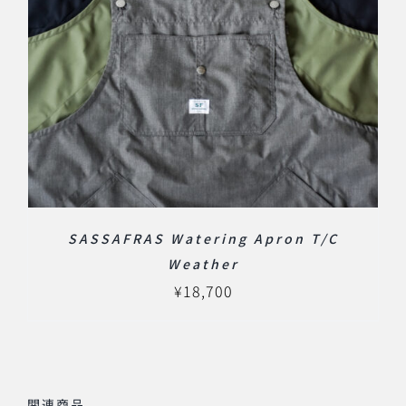
SASSAFRAS Watering Apron T/C
Weather
¥
18,700
関連商品