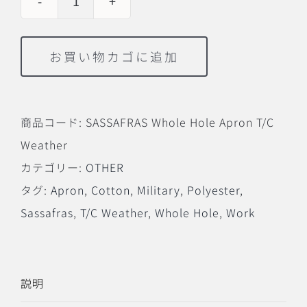
SASSAFRAS
Whole
お買い物カゴに追加
Hole
Apron
T/C
商品コード:
SASSAFRAS Whole Hole Apron T/C
Weather
Weather
個
カテゴリー:
OTHER
タグ:
Apron
,
Cotton
,
Military
,
Polyester
,
Sassafras
,
T/C Weather
,
Whole Hole
,
Work
説明