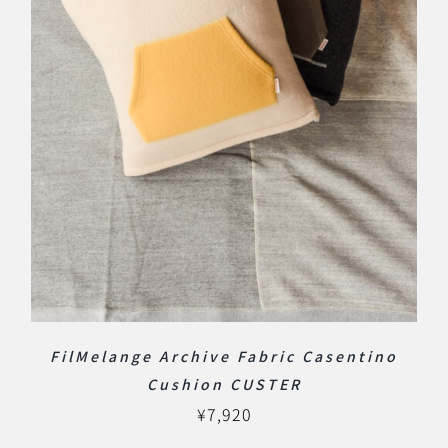
FilMelange Archive Fabric Casentino
Cushion CUSTER
¥
7,920