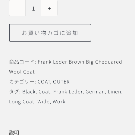
Frank
Leder
お買い物カゴに追加
Brown
Big
Chequred
商品コード:
Frank Leder Brown Big Chequared
Wool
Wool Coat
Coat
カテゴリー:
COAT
,
OUTER
個
タグ:
Black
,
Coat
,
Frank Leder
,
German
,
Linen
,
Long Coat
,
Wide
,
Work
説明