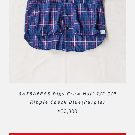
SASSAFRAS Digs Crew Half 1/2 C/P
Ripple Check Blue(Purple)
¥
30,800