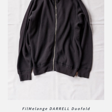
FilMelange DARRELL Duofold