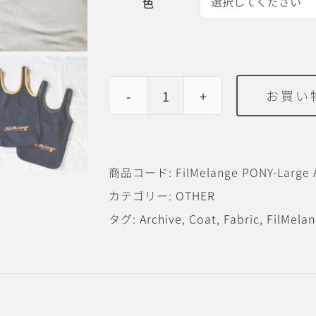
色
お買い
FilMelange
PONY-
Large
商品コード:
FilMelange PONY-Large A
Archive
カテゴリー:
OTHER
Fabric
タグ:
Archive
,
Coat
,
Fabric
,
FilMela
Tote
個