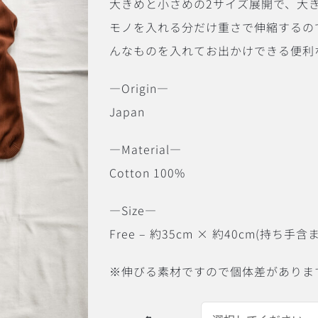
大きめと小さめの2サイズ展開で、大
モノを入れる分だけ重さで伸縮するの
んなものを入れてお出かけできる便利
―Origin―
Japan
―Material―
Cotton 100%
―Size―
Free – 約35cm × 約40cm(持ち手含
※伸びる素材ですので個体差がありま