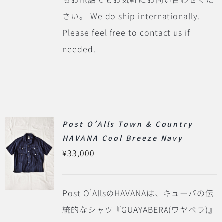
さい。 We do ship internationally.
Please feel free to contact us if
needed.
Post O’Alls Town & Country
HAVANA Cool Breeze Navy
¥
33,000
Post O’AllsのHAVANAは、キューバの伝
統的なシャツ『GUAYABERA(ワヤベラ)』