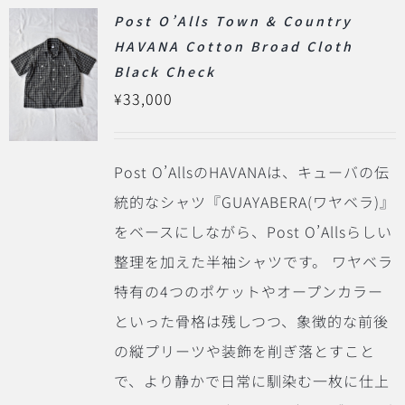
Post O’Alls Town & Country
HAVANA Cotton Broad Cloth
Black Check
¥
33,000
Post O’AllsのHAVANAは、キューバの伝
統的なシャツ『GUAYABERA(ワヤベラ)』
をベースにしながら、Post O’Allsらしい
整理を加えた半袖シャツです。 ワヤベラ
特有の4つのポケットやオープンカラー
といった骨格は残しつつ、象徴的な前後
の縦プリーツや装飾を削ぎ落とすこと
で、より静かで日常に馴染む一枚に仕上