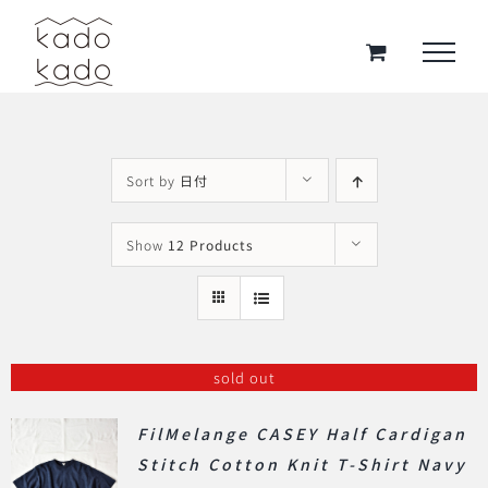
Skip
to
content
Sort by
日付
Show
12 Products
sold out
FilMelange CASEY Half Cardigan
Stitch Cotton Knit T-Shirt Navy