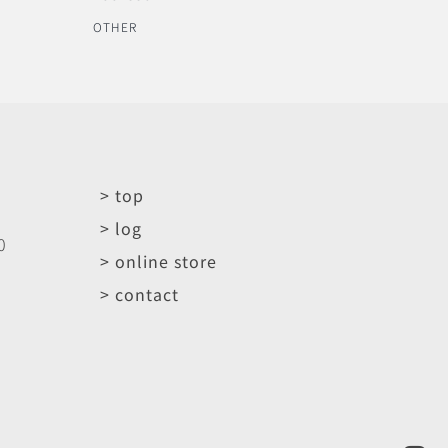
OTHER
> top
> log
0
> online store
> contact