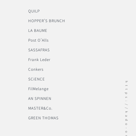
QUILP
HOPPER’S BRUNCH
LA BAUME
Post O’Alls
SASSAFRAS
Frank Leder
Conkers
SCiENCE
https://kado-onomichi.jp
FilMelange
AN SPINNEN
MASTER&Co.
GREEN THOMAS