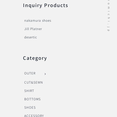
Inquiry Products
nakamura shoes
Jill Platner
desertic
Category
OUTER
CUT&SEWN
SHIRT
BOTTOMS
SHOES
ACCESSORY