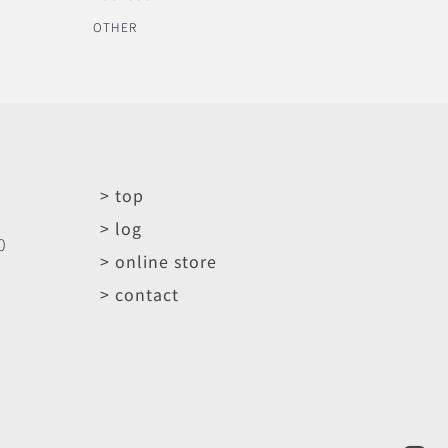
OTHER
> top
> log
0
> online store
> contact