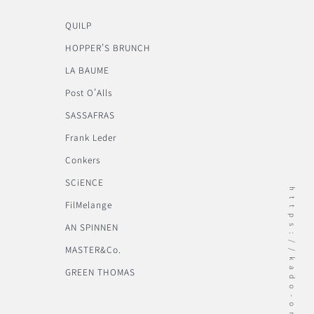
QUILP
HOPPER’S BRUNCH
LA BAUME
Post O’Alls
SASSAFRAS
Frank Leder
Conkers
SCiENCE
https://kado-onomichi.jp
FilMelange
AN SPINNEN
MASTER&Co.
GREEN THOMAS