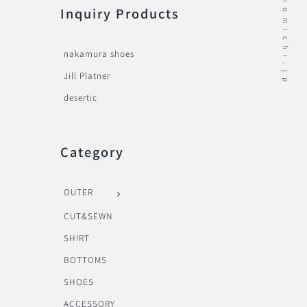
Inquiry Products
nakamura shoes
Jill Platner
desertic
Category
OUTER
CUT&SEWN
SHIRT
BOTTOMS
SHOES
ACCESSORY