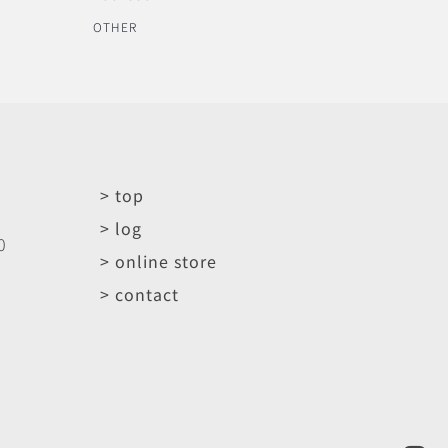
OTHER
> top
> log
0
> online store
> contact