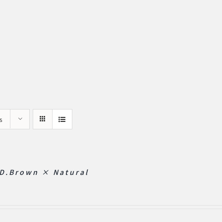
s
D.Brown × Natural