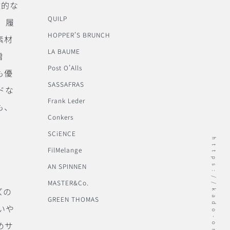
徴的な
QUILP
 履
HOPPER’S BRUNCH
素材
LA BAUME
増
Post O’Alls
も優
SASSAFRAS
ドな
Frank Leder
も、
Conkers
SCiENCE
https://kado-onomichi.jp
FilMelange
AN SPINNEN
D
MASTER&Co.
ズの
GREEN THOMAS
いや
めサ