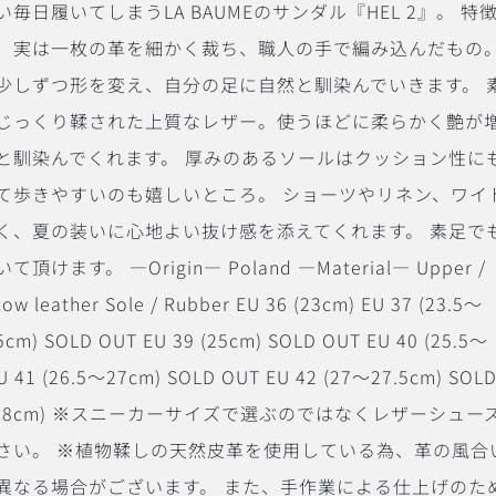
毎日履いてしまうLA BAUMEのサンダル『HEL 2』。 特
、実は一枚の革を細かく裁ち、職人の手で編み込んだもの。
少しずつ形を変え、自分の足に自然と馴染んでいきます。 
じっくり鞣された上質なレザー。使うほどに柔らかく艶が
と馴染んでくれます。 厚みのあるソールはクッション性に
て歩きやすいのも嬉しいところ。 ショーツやリネン、ワイ
く、夏の装いに心地よい抜け感を添えてくれます。 素足で
ます。 ―Origin― Poland ―Material― Upper /
ow leather Sole / Rubber EU 36 (23cm) EU 37 (23.5〜
.5cm) SOLD OUT EU 39 (25cm) SOLD OUT EU 40 (25.5〜
U 41 (26.5〜27cm) SOLD OUT EU 42 (27〜27.5cm) SOL
27.5〜28cm) ※スニーカーサイズで選ぶのではなくレザーシュー
さい。 ※植物鞣しの天然皮革を使用している為、革の風合
異なる場合がございます。 また、手作業による仕上げのた