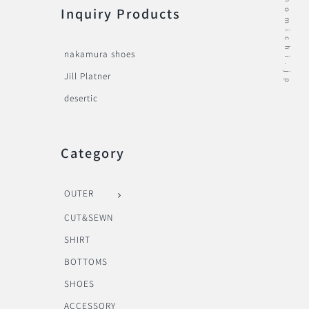
Inquiry Products
nakamura shoes
Jill Platner
desertic
Category
OUTER
CUT&SEWN
SHIRT
BOTTOMS
SHOES
ACCESSORY