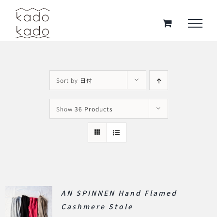
Skip
to
content
Sort by
日付
Show
36 Products
AN SPINNEN Hand Flamed
Cashmere Stole