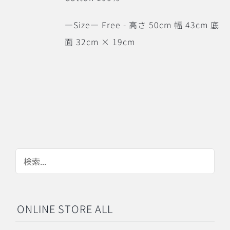
―Size― Free - 高さ 50cm 幅 43cm 底
面 32cm × 19cm
ONLINE STORE ALL