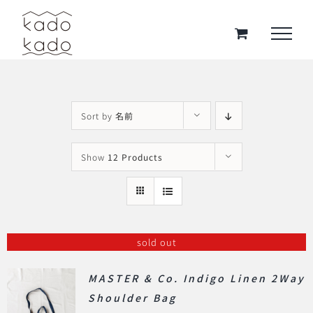
Skip
to
content
Sort by
名前
Show
12 Products
sold out
MASTER & Co. Indigo Linen 2Way
Shoulder Bag